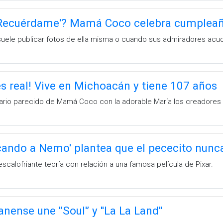
'Recuérdame'? Mamá Coco celebra cumplea
le publicar fotos de ella misma o cuando sus admiradores acude
 real! Vive en Michoacán y tiene 107 años
nario parecido de Mamá Coco con la adorable María los creadores d
cando a Nemo' plantea que el pececito nunca
 escalofriante teoría con relación a una famosa película de Pixar.
anense une '’Soul'’ y ''La La Land''