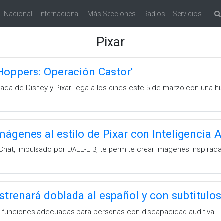
Nacional
Internacional
Más Secciones
Radios
Servicios
Pixar
'Hoppers: Operación Castor'
ada de Disney y Pixar llega a los cines este 5 de marzo con una hi
genes al estilo de Pixar con Inteligencia Ar
at, impulsado por DALL-E 3, te permite crear imágenes inspiradas 
estrenará doblada al español y con subtitulo
n funciones adecuadas para personas con discapacidad auditiva