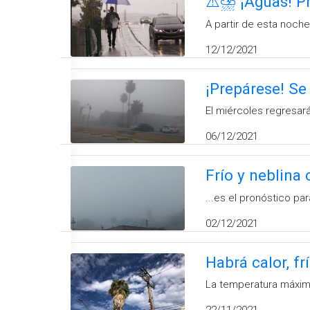
⚠️⛈️ ¡Aguas! P
A partir de esta noch
12/12/2021
¡Prepárese! Se
El miércoles regresar
06/12/2021
Frío y neblina
...es el pronóstico pa
02/12/2021
Habrá calor, f
La temperatura máxim