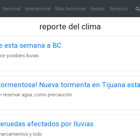
Nacional
Internacional
Más Secciones
Radios
Servicios
reporte del clima
ve esta semana a BC
or posibles lluvias
 tormentosa! Nueva tormenta en Tijuana es
n reservar agua, como precaución
ruedas afectados por lluvias
harcamientos y lodo