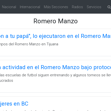
Nacional
Internacional
Más Secciones
Radios
Servicios
Romero Manzo
on a tu papá'', lo ejecutaron en el Romero M
mpos del Romero Manzo en Tijuana
a actividad en el Romero Manzo bajo protoc
las escuelas de futbol siguen entrenando y algunos torneos se lle
lucrados
jeres en BC