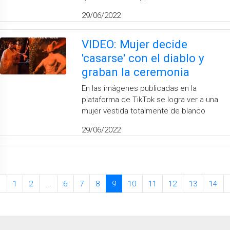
29/06/2022
VIDEO: Mujer decide
'casarse' con el diablo y
graban la ceremonia
En las imágenes publicadas en la
plataforma de TikTok se logra ver a una
mujer vestida totalmente de blanco
29/06/2022
«
1
2
...
6
7
8
9
10
11
12
13
14