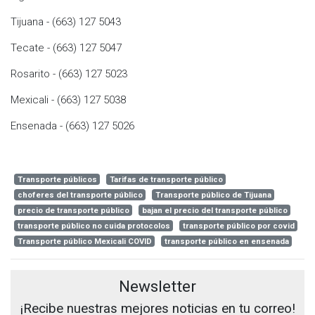
Tijuana - (663) 127 5043
Tecate - (663) 127 5047
Rosarito - (663) 127 5023
Mexicali - (663) 127 5038
Ensenada - (663) 127 5026
Transporte públicos
Tarifas de transporte público
choferes del transporte público
Transporte público de Tijuana
precio de transporte público
bajan el precio del transporte público
transporte público no cuida protocolos
transporte público por covid
Transporte público Mexicali COVID
transporte público en ensenada
Newsletter
¡Recibe nuestras mejores noticias en tu correo!