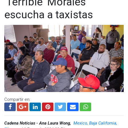
'Terrible' Morales
Facebook:
@cadenanoticiasmx
| Instagram:
@cadenanoticiasmx
| TikTok:
@CadenaNoticias
|
escucha a taxistas
Whatsapp:
@CadenaNoticias
| Telegram:
@CadenaNoticias
Compartir en:
Cadena Noticias - Ana Laura Wong,
Mexico, Baja California,