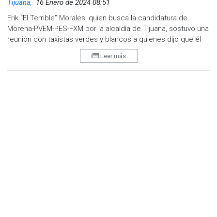
Tijuana,
16 Enero de 2024 08:51
Erik “El Terrible” Morales, quien busca la candidatura de
Morena-PVEM-PES-FXM por la alcaldía de Tijuana, sostuvo una
reunión con taxistas verdes y blancos a quienes dijo que él
sueña con una ciudad con un gran transporte público y una
Leer más
mejor movilidad para todos.
Reconoció que la seguridad en el transporte es fundamental
para que los usuarios tengan la confianza en el servicio,
mientras que los taxistas expresaron su preocupación por el
estado actual de la pavimentación de calles y avenidas por
toda la ciudad, lo que deteriora las unidades y genera
incomodidad para los usuarios.
Visita y accede a todo nuestro contenido |
www.cadenanoticias.com
| Twitter:
@cadena_noticias
|
Facebook:
@cadenanoticiasmx
| Instagram:
@cadenanoticiasmx
| TikTok:
@CadenaNoticias
|
Whatsapp:
@CadenaNoticias
|