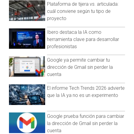
Plataforma de tijera vs. articulada:
A partir del ataque, registrado a las 08:00 horas, la circulación
de unidades del servicio público disminuyó
cuál conviene según tu tipo de
considerablemente, pero todavía se permitía la movilidad de
proyecto
los habitantes de las colonias populares.
Ibero destaca la IA como
La irrupción del servicio generó un grave problema para la
herramienta clave para desarrollar
movilidad de miles de trabajadores y habitantes de la capital
profesionistas
guerrerense este martes.
Amenazan a gremio del transporte público en
Google ya permite cambiar tu
Chilpancingo
dirección de Gmail sin perder la
cuenta
Anoche se colocaron un par de lonas en dos puentes
ubicados en la salida norte de la ciudad, entre las colonias
El informe Tech Trends 2026 advierte
Tatagildo y Lázaro Cárdenas.
que la IA ya no es un experimento
Los mensajes estaban firmados por "La Federación" o "Los
Tlacos", donde señalan que esperaron a que las autoridades
expulsaran a "Los Ardillos" de Chilpancingo, pero reprocharon
Google prueba función para cambiar
que eso no ocurrió y, por lo tanto, anticiparon que ellos, "Los
la dirección de Gmail sin perder la
Tlacos", van a comenzar a actuar.
cuenta