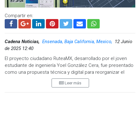
Compartir en:
Cadena Noticias,
Ensenada, Baja California, Mexico,
12 Junio
de 2025 12:40
El proyecto ciudadano RuteaMX, desarrollado por el joven
estudiante de ingeniería Yoel González Cera, fue presentado
como una propuesta técnica y digital para reorganizar el
sistema de transporte público en Ensenada mediante el uso
Leer más
de datos, geolocalización y participación ciudadana.
La iniciativa forma parte del concurso “Soluciones de mi
Gente” impulsado por la empresa ECA LNG, en el cual la
ciudadanía puede votar por los proyectos que respondan a
problemáticas locales con propuestas viables.
RuteaMX nace de un diagnóstico sobre la operación actual
del transporte colectivo urbano, basado en recorridos de