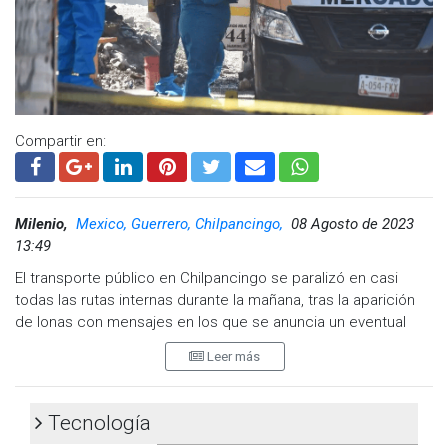
Por su parte, la Presidenta Municipal, Montserrat Caballero
Ramírez declaró que es una ruta emblemática en Tijuana y
celebra junto a la mandataria la nueva ruta que mejorará la
calidad de vida y movilidad de los habitantes.
¨Definitivamente dejas la vara muy alta gobernadora, te
atreviste lo que no hicieron muchos gobernadores hombres,
Compartir en:
no digo caballeros porque varios de ellos no lo son, no se
atrevieron por ver por todos los grupos y en este gobierno
que no divide se ven los resultados¨ , expresó Caballero.
Milenio,
Mexico, Guerrero, Chilpancingo,
08 Agosto de 2023
13:49
El transporte público en Chilpancingo se paralizó en casi
todas las rutas internas durante la mañana, tras la aparición
de lonas con mensajes en los que se anuncia un eventual
incremento de la violencia.
Leer más
El primer impacto que sufrió el gremio transportista se
registró ayer, cuando cuatro personas fueron asesinadas tras
Tecnología
una agresión en la base de urvans de la colonia Los Ángeles.