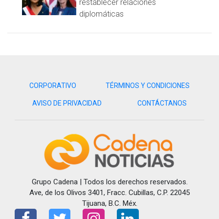
que no se han visto afectadas por los ataques de las últimas
restablecer relaciones
semanas.
diplomáticas
De lado sur, rumbo a la comunidad de Petaquillas y en el
sector oriente, donde se registró la agresión de ayer, la
ausencia del transporte fue casi total.
La necesidad de llegar a sus centros de trabajo propició que
cientos de personas caminaran para evitar perder el día.
CORPORATIVO
TÉRMINOS Y CONDICIONES
La sección XIV del Sindicato Independiente, que aglutina a
AVISO DE PRIVACIDAD
CONTÁCTANOS
personal del ayuntamiento capitalino, determinó autorizar a
sus agremiados no presentarse a trabajar, tomando en
cuenta el problema que representa la ausencia de unidades
para garantizar su traslado.
Refuerzan seguridad en capital de Guerrero
La Secretaría de Seguridad Pública Municipal (SSPM) informó
Grupo Cadena | Todos los derechos reservados.
de la implementación de recorridos de vigilancia,
Ave, de los Olivos 3401, Fracc. Cubillas, C.P. 22045
principalmente en algunas paradas de transporte.
Tijuana, B.C. Méx.
Hasta pasado el mediodía, la afluencia de unidades del