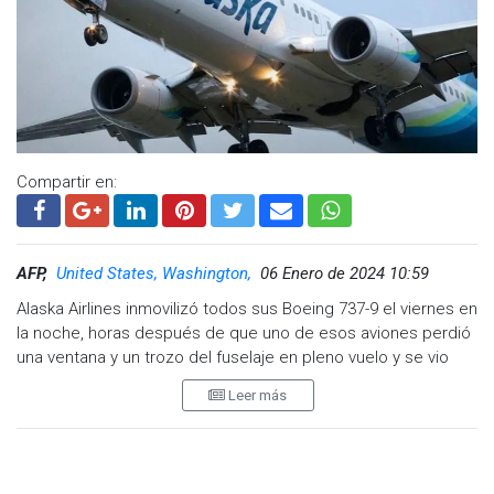
Compartir en:
AFP,
United States, Washington,
06 Enero de 2024 10:59
Alaska Airlines inmovilizó todos sus Boeing 737-9 el viernes en
la noche, horas después de que uno de esos aviones perdió
una ventana y un trozo del fuselaje en pleno vuelo y se vio
obligado a realizar un aterrizaje de emergencia en Portland,
Leer más
Oregon. No hubo heridos graves.
El incidente ocurrió poco después del despegue y el agujero
causó la despresurización de la cabina. Los datos de vuelo