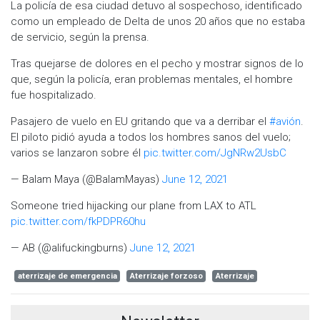
La policía de esa ciudad detuvo al sospechoso, identificado
como un empleado de Delta de unos 20 años que no estaba
de servicio, según la prensa.
Tras quejarse de dolores en el pecho y mostrar signos de lo
que, según la policía, eran problemas mentales, el hombre
fue hospitalizado.
Pasajero de vuelo en EU gritando que va a derribar el
#avión
.
El piloto pidió ayuda a todos los hombres sanos del vuelo;
varios se lanzaron sobre él
pic.twitter.com/JgNRw2UsbC
— Balam Maya (@BalamMayas)
June 12, 2021
Someone tried hijacking our plane from LAX to ATL
pic.twitter.com/fkPDPR60hu
— AB (@alifuckingburns)
June 12, 2021
aterrizaje de emergencia
Aterrizaje forzoso
Aterrizaje