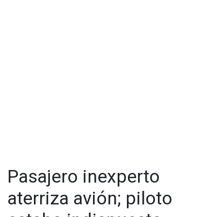
#EnVideo
📹| Así fue el aterrizaje de emergencia que tuvo
que hacer un avión de
#Aeromexico
la mañana de este
martes en el Aeropuerto Internacional de Guadalajara.
Conoce los detalles 👉
https://t.co/nILCsIuVnA
pic.twitter.com/55crR3E46e
— Quadratín Jalisco (@Quadratin_Jal)
June 28, 2022
No obstante, las autoridades aeronáuticas abrieron una
investigación por este incidente y determinar las causas del
incendio de la turbina; asimismo, pese al incidente matutino,
no se reportaron afectaciones en el Aeropuerto Miguel
Hidalgo y Costilla de Guadalajara.
Pasajero inexperto
aterriza avión; piloto