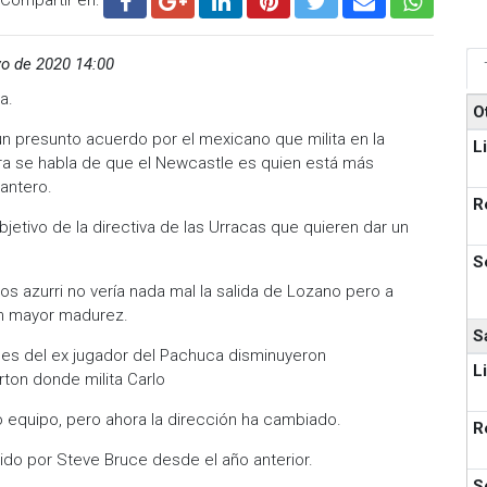
o de 2020 14:00
a.
O
un presunto acuerdo por el mexicano que milita en la
L
ra se habla de que el Newcastle es quien está más
antero.
R
bjetivo de la directiva de las Urracas que quieren dar un
S
os azurri no vería nada mal la salida de Lozano pero a
on mayor madurez.
S
ades del ex jugador del Pachuca disminuyeron
L
ton donde milita Carlo
imo equipo, pero ahora la dirección ha cambiado.
R
gido por Steve Bruce desde el año anterior.
S