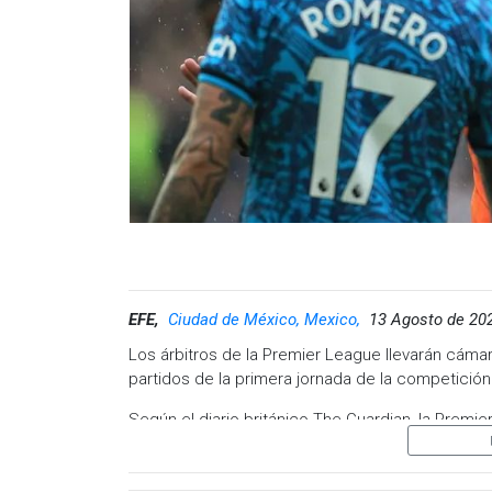
ser sustituido al medio tiempo en un partido an
y volvió a la actividad en la postemporada
—inclu
mantenerlo en el plantel.
Con su salida de San Diego FC, el futuro de Lo
vinculado a clubes de la Liga MX como Cruz Azu
sido descartadas, por lo que el atacante mexica
Visita y accede a todo nuestro contenido |
www
Facebook:
@cadenanoticiasmx
| Instagram:
@c
Whatsapp:
@CadenaNoticias
| Telegram:
@Cad
EFE,
Ciudad de México, Mexico,
13 Agosto de 20
Los árbitros de la Premier League llevarán cáma
partidos de la primera jornada de la competición
Según el diario británico The Guardian, la Premi
durante la temporada.
Los clubes han dado luz verde a que se haga, as