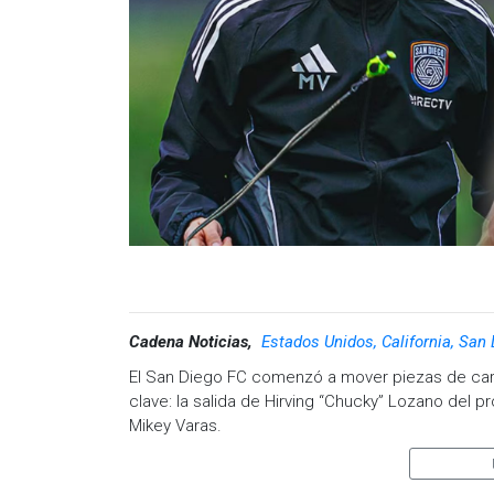
Cadena Noticias,
Estados Unidos, California, San
El San Diego FC comenzó a mover piezas de car
clave: la salida de Hirving “Chucky” Lozano del p
Mikey Varas.
A través de un comunicado oficial, el club calif
manera multianual el contrato de Mikey Varas, qui