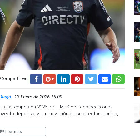
Compartir en:
 Diego,
13 Enero de 2026 15:09
a a la temporada 2026 de la MLS con dos decisiones
royecto deportivo y la renovación de su director técnico,
Leer más
orniano informó que llegó a un acuerdo para extender de
en se convirtió en el primer entrenador en la historia de la