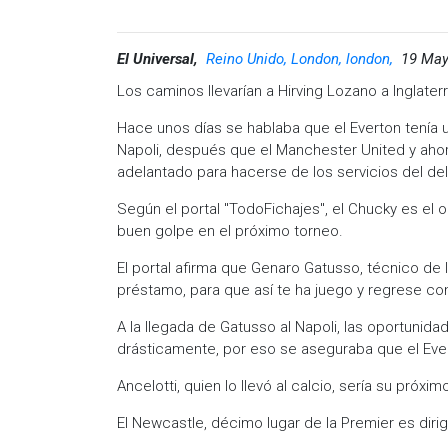
El Universal,
Reino Unido, London, london,
19 May
Los caminos llevarían a Hirving Lozano a Inglaterr
Hace unos días se hablaba que el Everton tenía 
Napoli, después que el Manchester United y aho
adelantado para hacerse de los servicios del del
Según el portal "TodoFichajes", el Chucky es el o
buen golpe en el próximo torneo.
El portal afirma que Genaro Gatusso, técnico de l
préstamo, para que así te ha juego y regrese c
A la llegada de Gatusso al Napoli, las oportunid
drásticamente, por eso se aseguraba que el Ever
Ancelotti, quien lo llevó al calcio, sería su próx
El Newcastle, décimo lugar de la Premier es diri