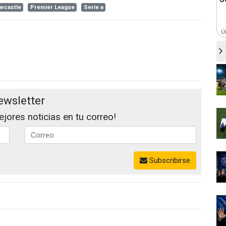
wcastle
Premier League
Serie a
Ú
ewsletter
jores noticias en tu correo!
Subscribirse