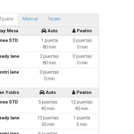
Tijuana
Mexicali
Tecate
tay Mesa
Auto
Peatón
inea STD
1 puerta
3 puertas
80 min
0 min
eady lane
2 puertas
0 puertas
80 min
0 min
entri lane
0 puertas
0 min
an Ysidro
Auto
Peatón
inea STD
5 puertas
12 puertas
40 min
40 min
eady lane
10 puertas
1 puerta
50 min
5 min
entri lane
6 puertas