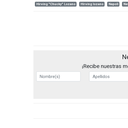
Hirving "Chucky" Lozano
Hirving lozano
Napoli
Ne
N
¡Recibe nuestras me