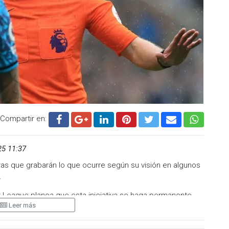
te el Houston Dynamo. Aunque el jugador ofreció disculpas
ida la final de conferencia—
, la directiva optó por no
zano permanece en el aire. Aunque su nombre ha sido
l, Chivas y América, hasta el momento esas opciones han
no deberá esperar para definir su próximo destino.
.cadenanoticias.com
| Twitter:
@cadena_noticias
|
adenanoticiasmx
| TikTok:
@CadenaNoticias
|
enaNoticias
Compartir en:
25 11:37
ras que grabarán lo que ocurre según su visión en algunos
.
er League planea que esta iniciativa se haga permanente
Leer más
í como los operadores de televisión Sky Sports y TNT