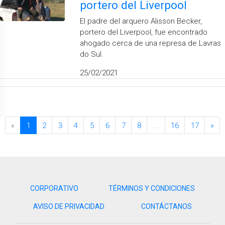
portero del Liverpool
El padre del arquero Alisson Becker,
portero del Liverpool, fue encontrado
ahogado cerca de una represa de Lavras
do Sul.
25/02/2021
«
1
2
3
4
5
6
7
8
...
16
17
»
CORPORATIVO
TÉRMINOS Y CONDICIONES
AVISO DE PRIVACIDAD
CONTÁCTANOS