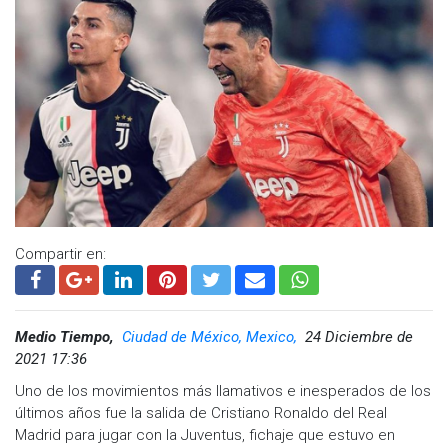
guerrero y te pondrás bien pronto",
escribió en Twitter el
director ejecutivo del Monza, Adriano Galliani.
Visita y accede a todo nuestro contenido |
www.cadenanoticias.com
| Twitter:
@cadena_noticias
|
Facebook:
@cadenanoticiasmx
| Instagram:
@cadenanoticiasmx
| TikTok:
@CadenaNoticias
| Telegram:
https://t.me/GrupoCadenaResumen
|
Compartir en:
Medio Tiempo,
Ciudad de México, Mexico,
24 Diciembre de
2021 17:36
Uno de los movimientos más llamativos e inesperados de los
últimos años fue la salida de Cristiano Ronaldo del Real
Madrid para jugar con la Juventus, fichaje que estuvo en