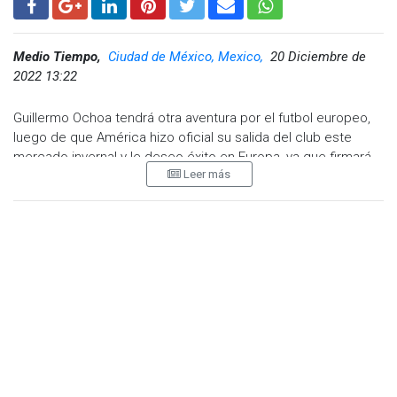
Medio Tiempo,
Ciudad de México, Mexico,
20 Diciembre de
2022 13:22
Guillermo Ochoa tendrá otra aventura por el futbol europeo,
luego de que América hizo oficial su salida del club este
mercado invernal y le deseo éxito en Europa, ya que firmará
Leer más
por el Salernitana de la Serie A.
“El Club América agradece a Guillermo Ochoa por su
compromiso y entrega al portar y defender los colores
azulcremas con tanta pasión y liderazgo a lo largo de más de
10 años en el primer equipo”, se lee en el comunicado.