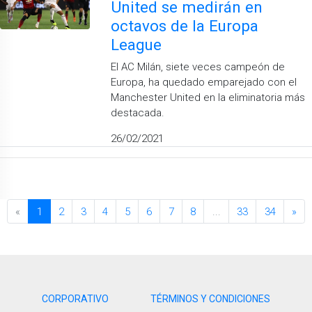
United se medirán en
octavos de la Europa
League
El AC Milán, siete veces campeón de
Europa, ha quedado emparejado con el
Manchester United en la eliminatoria más
destacada.
26/02/2021
«
1
2
3
4
5
6
7
8
...
33
34
»
CORPORATIVO
TÉRMINOS Y CONDICIONES