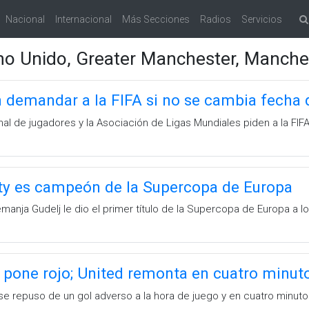
Nacional
Internacional
Más Secciones
Radios
Servicios
no Unido, Greater Manchester, Manche
demandar a la FIFA si no se cambia fecha 
onal de jugadores y la Asociación de Ligas Mundiales piden a la FIF
ty es campeón de la Supercopa de Europa
anja Gudelj le dio el primer título de la Supercopa de Europa a lo
pone rojo; United remonta en cuatro minuto
e repuso de un gol adverso a la hora de juego y en cuatro minutos