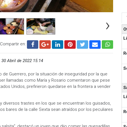
›
O
L
Compartir en:
R
,
30 Abril de 2022 15:14
S
o de Guerrero, por la situación de inseguridad por la que
n ser llamadas como María y Rosario comentaron que pese
Estados Unidos, prefirieron quedarse en la frontera a vender
S
L
 diversos trastes en los que se encuentran los guisados,
 bares de la calle Sexta sean atraídos por los peculiares
R
a salsita", destacó un joven que dijo comer las quesadillas
S