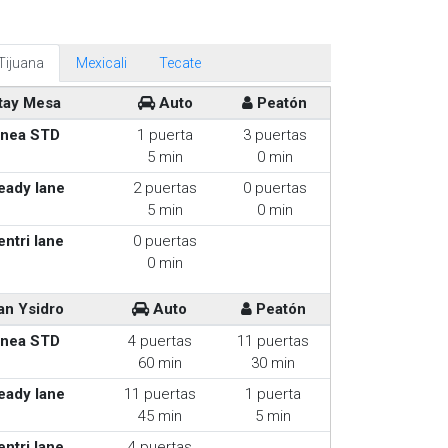
Tijuana
Mexicali
Tecate
tay Mesa
Auto
Peatón
inea STD
1 puerta
3 puertas
5 min
0 min
eady lane
2 puertas
0 puertas
5 min
0 min
entri lane
0 puertas
0 min
an Ysidro
Auto
Peatón
inea STD
4 puertas
11 puertas
60 min
30 min
eady lane
11 puertas
1 puerta
45 min
5 min
entri lane
4 puertas