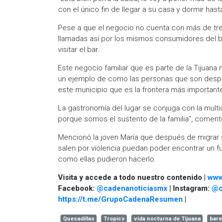
con el único fin de llegar a su casa y dormir has
Pese a que el negocio no cuenta con más de tres
llamadas así por los mismos consumidores del ba
visitar el bar.
Este negocio familiar que es parte de la Tijuana 
un ejemplo de como las personas que son despla
este municipio que es la frontera más important
La gastronomía del lugar se conjuga con la multic
porque somos el sustento de la familia", coment
Mencionó la joven María que después de migrar 
salen por violencia puedan poder encontrar un fu
como ellas pudieron hacerlo.
Visita y accede a todo nuestro contenido |
www
Facebook:
@cadenanoticiasmx
| Instagram:
@c
https://t.me/GrupoCadenaResumen
|
Quesadillas
Tropics
vida nocturna de Tijuana
bare