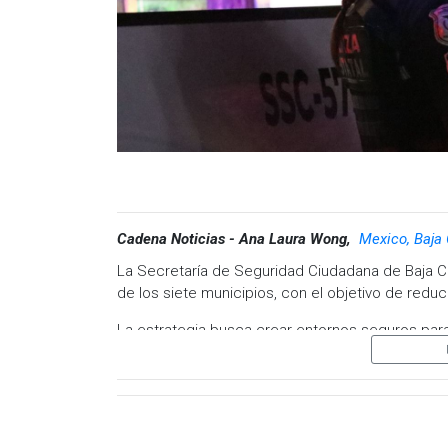
Cadena Noticias - Ana Laura Wong,
Mexico, Baja 
La Secretaría de Seguridad Ciudadana de Baja Cali
de los siete municipios, con el objetivo de reduc
La estrategia busca crear entornos seguros para e
consumo de sustancias ilegales.
Los operativos incluyen patrullajes y vigilancia 
seguridad pública y personal de Inspección y Ver