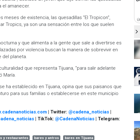
ta el amanecer.
 meses de existencia, las quesadillas "El Tropicon",
Ú
r Tropics, ya son una sensación entre los que suelen
nocturna y que alimenta a la gente que sale a divertirse es
zadas por violencia buscan la manera de sobrevivir en
e del planeta.
ulturalidad que representa Tijuana, "para salir adelante
ó María.
se ha establecido en Tijuana, opina que sus paisanos que
turo para sus familias o establecerse en este municipio
.cadenanoticias.com
| Twitter:
@cadena_noticias
|
adena_noticias
| TikTok:
@CadenaNoticias
| Telegram:
s y restaurantes
bares y antros
bares en Tijuana