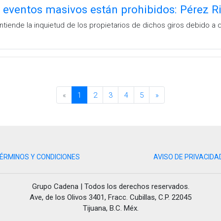
y eventos masivos están prohibidos: Pérez R
ntiende la inquietud de los propietarios de dichos giros debido a
«
1
2
3
4
5
»
ÉRMINOS Y CONDICIONES
AVISO DE PRIVACIDA
Grupo Cadena | Todos los derechos reservados.
Ave, de los Olivos 3401, Fracc. Cubillas, C.P. 22045
Tijuana, B.C. Méx.