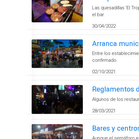
Las quesadillas 'El Tr
el bar.
30/04/2022
Arranca munici
Entre los establecimi
confirmado.
02/10/2021
Reglamentos de
Algunos de los restaur
28/03/2021
Bares y centro
Aunque el semáforo ep