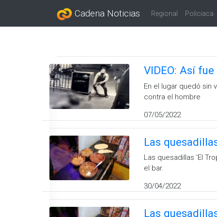
Cadena Noticias
Regional
Policiaca
VIDEO: Así fue
En el lugar quedó sin 
contra el hombre
07/05/2022
Las quesadilla
Las quesadillas 'El Tr
el bar.
30/04/2022
Las quesadilla