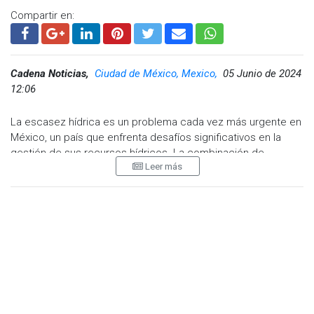
Compartir en:
Cadena Noticias,
Ciudad de México, Mexico,
05 Junio de 2024
12:06
La escasez hídrica es un problema cada vez más urgente en
México, un país que enfrenta desafíos significativos en la
gestión de sus recursos hídricos. La combinación de
Leer más
factores como la sequía en México, la
escasez de agua en
México
y problemas específicos como el desabasto de
Cutzmala, ha llevado a la necesidad de desarrollar
estrategias efectivas para abordar esta crisis. En este
artículo, exploraremos cuatro estrategias clave para
enfrentar la escasez hídrica en México y garantizar un
suministro sostenible de agua para las generaciones futuras.
La
sequía en México
es un fenómeno recurrente que ha sido
exacerbado por el cambio climático, afectando