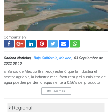
la ciudadanía", expresó el funcionario estatal.
Detalló que, con estos trabajos, se eliminó el aire en las
tuberías lo que tiene un impacto directo en la capacidad y
velocidad con que llega el líquido a la Zona Costa del Estado,
especialmente a los municipios de Tijuana, Playas de
Rosarito y Ensenada.
Compartir en:
Cadena Noticias,
Baja California, Mexico,
03 Septiembre de
2022 08:10
El Banco de México (Banxico) estimó que la industria el
sector agrícola, la industria manufacturera y el suministro de
agua pueden perder lo equivalente a 0.56% del producto
interno bruto (PIB) —o 102 mil millones de pesos anuales—
Leer más
por la sequía excepcional vivida en el norte y centro-norte de
la República Mexicana.
Regional
“Si todos los municipios del norte y centro-norte del país