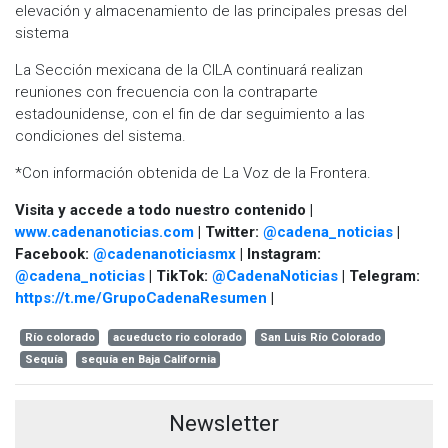
elevación y almacenamiento de las principales presas del
sistema
La Sección mexicana de la CILA continuará realizan
reuniones con frecuencia con la contraparte
estadounidense, con el fin de dar seguimiento a las
condiciones del sistema.
*Con información obtenida de La Voz de la Frontera.
Visita y accede a todo nuestro contenido |
www.cadenanoticias.com
| Twitter:
@cadena_noticias
|
Facebook:
@cadenanoticiasmx
| Instagram:
@cadena_noticias
| TikTok:
@CadenaNoticias
| Telegram:
https://t.me/GrupoCadenaResumen
|
Río colorado
acueducto rio colorado
San Luis Río Colorado
Sequía
sequía en Baja California
Newsletter