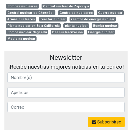
Bombas nucleares
Central nuclear de Zaporiyia
Central nuclear de Chernóbil
Centrales nucleares
Guerra nuclear
Armas nucleares
reactor nuclear
reactor de energía nuclear
Planta nuclear en Baja California
planta nuclear
Bomba nuclear
Bomba nuclear Nagasaki
Desnuclearización
Energia nuclear
Medicina nuclear
Newsletter
¡Recibe nuestras mejores noticias en tu correo!
Subscribirse