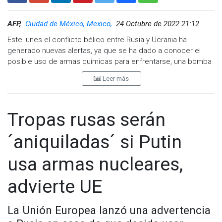
AFP,
Ciudad de México, Mexico,
24 Octubre de 2022 21:12
Este lunes el conflicto bélico entre Rusia y Ucrania ha
generado nuevas alertas, ya que se ha dado a conocer el
posible uso de armas químicas para enfrentarse, una bomba
sucia supuestamente lista para ser utilizada por Ucrania ha
Leer más
generado que Moscú se sienta amenazado y listo para
responder.
Mediante un comunicado, el teniente general Igor Kirillov
Tropas rusas serán
encargado del uso de productos químicos, biológicos y de
las radiaciones en el ejército ruso, declaró que poseían
´aniquiladas´ si Putin
información a cerca de que Ucrania ya tenía instrucciones
para la creación de una bomba sucia.
usa armas nucleares,
"Según las informaciones de las que disponemos, dos
advierte UE
organizaciones ucranianas tienen instrucciones específicas
para crear la denominada 'bomba sucia'. Su trabajo entró en
la fase final" declaró el teniente.
La Unión Europea lanzó una advertencia