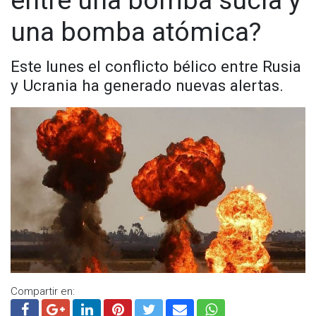
entre una bomba sucia y
pedía la prohibición de la producción de armas nucleares.
una bomba atómica?
Visita y accede a todo nuestro contenido |
www.cadenanoticias.com
| Twitter:
@cadena_noticias
|
Facebook:
@cadenanoticiasmx
| Instagram:
Este lunes el conflicto bélico entre Rusia
@cadenanoticiasmx
| TikTok:
@CadenaNoticias
| Telegram:
y Ucrania ha generado nuevas alertas.
https://t.me/GrupoCadenaResumen
|
Compartir en: