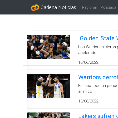
Cadena Noticias
Regional
Policiaca
¡Golden State 
Los Warriors hicieron 
acelerador
16/06/2022
Warriors derrot
Faltaba todo un period
anímico
13/06/2022
Lakers sufren 