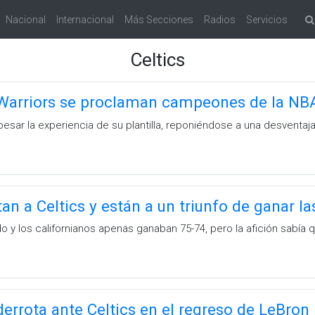
Nacional
Internacional
Más Secciones
Radios
Servicios
Celtics
Warriors se proclaman campeones de la NBA!
pesar la experiencia de su plantilla, reponiéndose a una desventaj
an a Celtics y están a un triunfo de ganar l
o y los californianos apenas ganaban 75-74, pero la afición sabía 
derrota ante Celtics en el regreso de LeBron