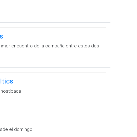
s
l primer encuentro de la campaña entre estos dos
ltics
onosticada
esde el domingo