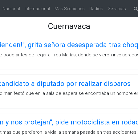
Nacional
Internacional
Más Secciones
Radios
Servicios
Cuernavaca
tienden!'', grita señora desesperada tras cho
e poco antes de llegar a Tres Marías, donde se vieron involucrados
candidato a diputado por realizar disparos
ad manifestó que en la sala de espera se encontraba un hombre 
n y nos protejan'', pide motociclista en rod
íctimas que perdieron la vida la semana pasada en tres accidentes.