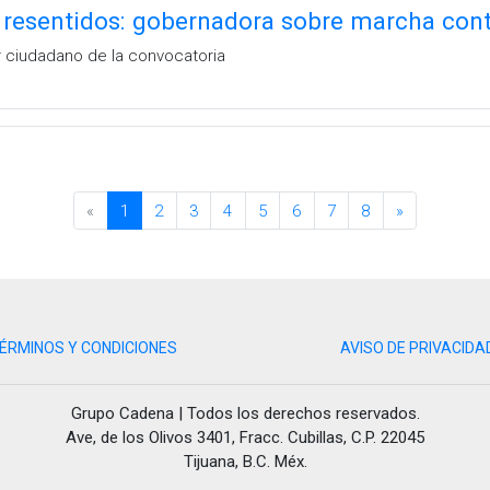
 resentidos: gobernadora sobre marcha cont
 ciudadano de la convocatoria
«
1
2
3
4
5
6
7
8
»
ÉRMINOS Y CONDICIONES
AVISO DE PRIVACIDA
Grupo Cadena | Todos los derechos reservados.
Ave, de los Olivos 3401, Fracc. Cubillas, C.P. 22045
Tijuana, B.C. Méx.