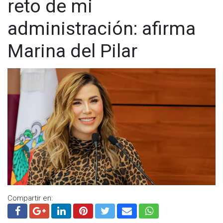
reto de mi
Facebook:
@cadenanoticiasmx
| Instagram:
@cadenanoticiasmx
| TikTok:
@CadenaNoticias
|
administración: afirma
Whatsapp:
@CadenaNoticias
| Telegram:
@CadenaNoticias
Marina del Pilar
Compartir en: