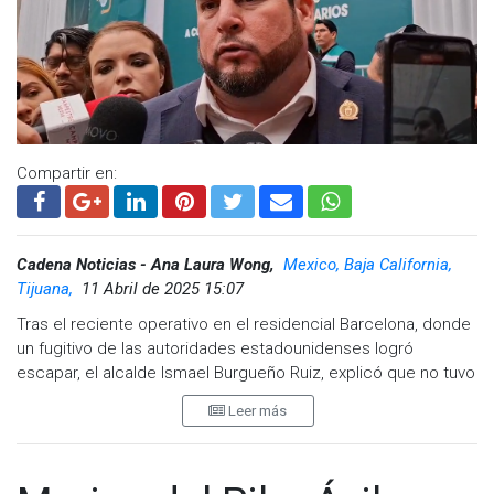
Compartir en:
Cadena Noticias - Ana Laura Wong,
Mexico, Baja California,
Tijuana,
11 Abril de 2025 15:07
Tras el reciente operativo en el residencial Barcelona, donde
un fugitivo de las autoridades estadounidenses logró
escapar, el alcalde Ismael Burgueño Ruiz, explicó que no tuvo
comunicación directa con las autoridades de Estados
Leer más
Unidos, ya que la operación estuvo bajo la coordinación del
gobierno estatal.
Burgueño indicó que la información relacionada con el