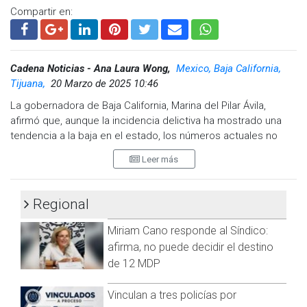
Compartir en:
Cadena Noticias - Ana Laura Wong,
Mexico, Baja California,
Tijuana,
20 Marzo de 2025 10:46
La gobernadora de Baja California, Marina del Pilar Ávila,
afirmó que, aunque la incidencia delictiva ha mostrado una
tendencia a la baja en el estado, los números actuales no
son los que desearía, reconociendo abiertamente que esta
Leer más
es una de las áreas que más ha costado mejorar.
Señaló que continuarán reforzando acciones en materia de
Regional
seguridad con el objetivo de brindar bienestar a las familias
bajacalifornianas siendo una prioridad para su administración.
Miriam Cano responde al Síndico:
La gobernadora anunció que, con el objetivo de fortalecer la
afirma, no puede decidir el destino
estrategia de seguridad, se incorporó al equipo el General
de 12 MDP
Laureano Carrillo, designado por la presidenta Claudia
Sheinbaum Pardo como nuevo coordinador de la estrategia
Vinculan a tres policías por
estatal de seguridad. Carrillo tendrá la responsabilidad de