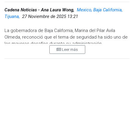
Cadena Noticias - Ana Laura Wong,
Mexico, Baja California,
Tijuana,
27 Noviembre de 2025 13:21
La gobernadora de Baja California, Marina del Pilar Avila
Olmeda, reconoció que el tema de seguridad ha sido uno de
los mayores desafíos durante su administración.
Leer más
La mandataria afirmó que
"ha sido el tema donde más hemos
batallado hay que decirlo como tal, no estamos contentos ni
satisfechos con los resultados, reconocemos que aún hay
mucho que hacer"
.
Durante su mensaje, la mandataria destacó que en los
últimos cuatro años han invertido aproximadamente 10 mil
millones de pesos en seguridad, una cifra histórica que
supera incluso los recursos destinados por los gobiernos
anteriores en materia de justicia y seguridad. Sin embargo,
admitió que los avances aún no son suficientes y que la lucha
contra la delincuencia continúa siendo una prioridad.