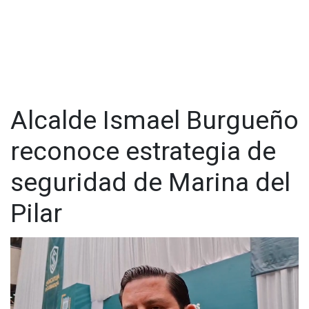
@cadenanoticiasmx
| TikTok:
@CadenaNoticias
|
Whatsapp:
@CadenaNoticias
| Telegram:
@CadenaNoticias
Alcalde Ismael Burgueño
reconoce estrategia de
seguridad de Marina del
Pilar