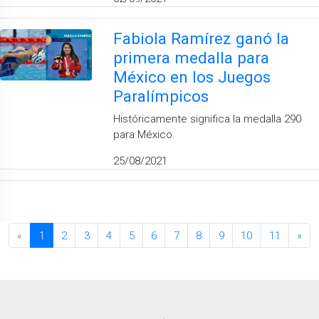
Fabiola Ramírez ganó la
primera medalla para
México en los Juegos
Paralímpicos
Históricamente significa la medalla 290
para México.
25/08/2021
«
1
2
3
4
5
6
7
8
9
10
11
»