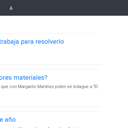
rabaja para resolverlo
tores materiales?
ue con Margarito Martínez piden se indague a ''El
te año