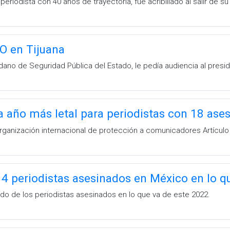
riodista con 40 años de trayectoria, fue acribillado al salir de s
O en Tijuana
dano de Seguridad Pública del Estado, le pedía audiencia al presi
a año más letal para periodistas con 18 ase
rganización internacional de protección a comunicadores Artículo
14 periodistas asesinados en México en lo q
ado de los periodistas asesinados en lo que va de este 2022.