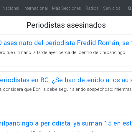
Nacional
Internacional
Más Secciones
Radios
Servicios
Periodistas asesinados
sesinato del periodista Fredid Román; se t
ero fue ultimado la tarde ayer cerca del centro de Chilpancingo
eriodistas en BC: ¿Se han detenido a los au
 considera que Bonilla debe seguir siendo sospechoso; mientras q
ilpancingo a periodista; ya suman 15 en es