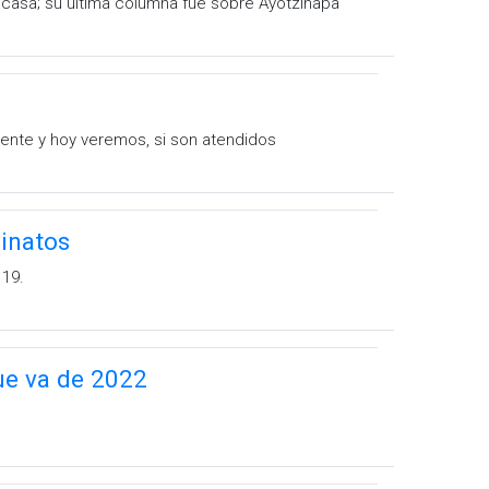
u casa; su última columna fue sobre Ayotzinapa
dente y hoy veremos, si son atendidos
sinatos
 19.
ue va de 2022