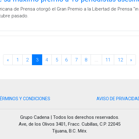
icana de Prensa otorgó el Gran Premio a la Libertad de Prensa "i
tubre pasado.
«
1
2
3
4
5
6
7
8
...
11
12
»
ÉRMINOS Y CONDICIONES
AVISO DE PRIVACIDA
Grupo Cadena | Todos los derechos reservados.
Ave, de los Olivos 3401, Fracc. Cubillas, C.P. 22045
Tijuana, B.C. Méx.