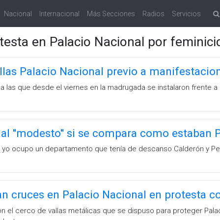
Nacional
Internacional
Más Secciones
Radios
Servicios
testa en Palacio Nacional por feminici
llas Palacio Nacional previo a manifestacio
a las que desde el viernes en la madrugada se instalaron frente a 
al ''modesto'' si se compara como estaban
ero yo ocupo un departamento que tenía de descanso Calderón y Peñ
n cruces en Palacio Nacional en protesta co
on el cerco de vallas metálicas que se dispuso para proteger Pala