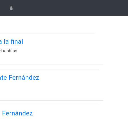
la final
Huentitán
nte Fernández
e Fernández