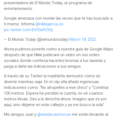
presentadora de El Mundo Today, un programa de
entretenimiento.
Google amenaza con revelar las veces que te has buscado a
ti mismo. Informa
@nikkigarcia_es
.
pic.twitter.com/ErDQeRZt5y
— El Mundo Today (@elmundotoday)
March 18, 2022
Ahora pudimos ponerle rostro a nuestra guía de Google Maps
después de que Nikki publicara un video en sus redes
sociales donde confiesa hacerles bromas a los taxistas y
juega a darle las indicaciones a sus amigos.
A través de su Twitter la madrileña demostró cómo se
divierte mientras viaja. En el clip ella añade ingeniosas
indicaciones como: “No atropelles a ese chico” y “Continúa
100 metros. Espera he perdido la cuenta, no sé cuantos
metros llevas. Gira a la derecha ahora. Imagino que es por
aquí, sino déjame en este callejón y ya me busco la vida”.
Mis amigos Juan y
@anadecastronow
me están llevando al