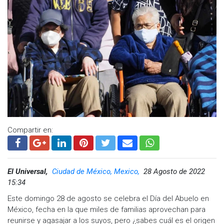
Compartir en:
Caídas, pelea y otros momentos que pueden ir de lo emotivo
a lo bochornoso son parte de los archivos de Google que
El Universal,
Ciudad de México, Mexico,
28 Agosto de 2022
gracias a las redes sociales se han virales de inmediato, tal y
15:34
como sucedió con una pareja que esperaba tener un
momento de intimidad en un terreno baldío del municipio de
Este domingo 28 de agosto se celebra el Día del Abuelo en
Juárez, Nuevo León, sin imaginar que el automóvil de la
México, fecha en la que miles de familias aprovechan para
compañía llegaría hasta este punto.
reunirse y agasajar a los suyos, pero ¿sabes cuál es el origen