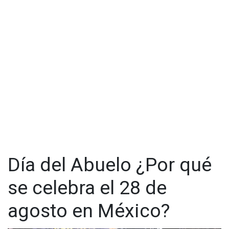
divertidos. Como ocurrió con una pareja a la que
supuestamente sorprendió cuando tenían relaciones en un
terreno alejado de la zona habitacional.
Además de ganar terreno como una de las principales
plataformas de búsqueda de información, Google posee más
de un apartado que ha logrado facilitar las tareas de quienes
los usan. Aunque es Maps lo que ha brindado horas de
diversión en la red debido a sus vehículos equipados don
siete cámaras fotográficas de alta resolución con las que
captan todo a su paso.
Día del Abuelo ¿Por qué
se celebra el 28 de
agosto en México?