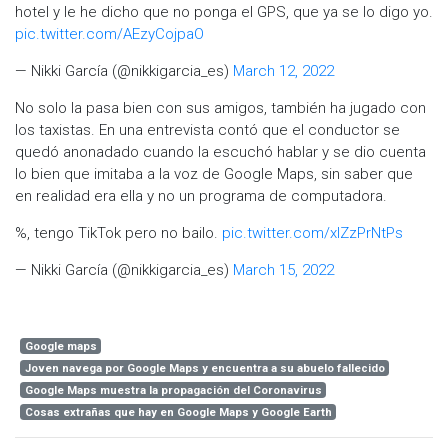
hotel y le he dicho que no ponga el GPS, que ya se lo digo yo.
pic.twitter.com/AEzyCojpaO
— Nikki García (@nikkigarcia_es)
March 12, 2022
No solo la pasa bien con sus amigos, también ha jugado con
los taxistas. En una entrevista contó que el conductor se
quedó anonadado cuando la escuchó hablar y se dio cuenta
lo bien que imitaba a la voz de Google Maps, sin saber que
en realidad era ella y no un programa de computadora.
%, tengo TikTok pero no bailo.
pic.twitter.com/xlZzPrNtPs
— Nikki García (@nikkigarcia_es)
March 15, 2022
Google maps
Joven navega por Google Maps y encuentra a su abuelo fallecido
Google Maps muestra la propagación del Coronavirus
Cosas extrañas que hay en Google Maps y Google Earth