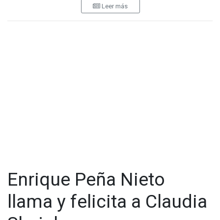
Leer más
relacionados con la compra del software de espionaje
Pegasus durante su mandato.
En entrevista con el periodista Ciro Gómez Leyva, el
exmandatario señaló que la nota original del medio israelí no
lo acusa directamente, sino que fue tergiversada por medios
mexicanos para insinuar su responsabilidad.
“Es una
insinuación totalmente carente de sustento”
, afirmó.
Enrique Peña Nieto
llama y felicita a Claudia