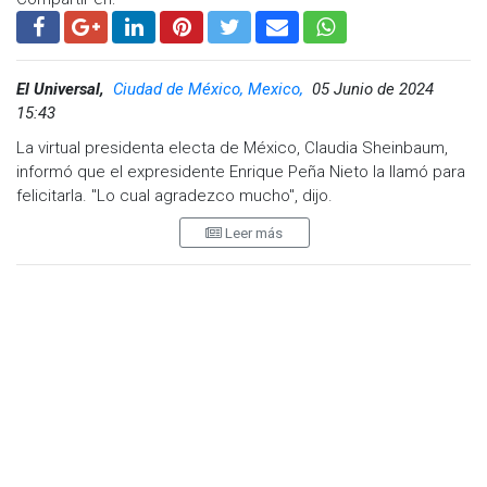
El Universal,
Ciudad de México, Mexico,
05 Junio de 2024
15:43
La virtual presidenta electa de México, Claudia Sheinbaum,
informó que el expresidente Enrique Peña Nieto la llamó para
felicitarla. "Lo cual agradezco mucho", dijo.
Leer más
Cabe mencionar que, Enrique Peña Nieto fue el antecesor del
actual presidente Andrés Manuel López Obrador quien en
diversas ocasiones le agradeció por no meterse en la
elección presidencial del 2018.
Sheinbaum ha compartido las felicitaciones que ha recibido,
por ser la primera mujer en gobernar México, de algunos
otros mandatarios, como Su Majestad Rey Salmán bin
Abdulaziz Al Saud, de Arabia Saudita; Alexander De Croo
primer ministro de la Unión Europea; Volodymyr Zelenskyy,
presidente de Ucrania; Fumio Kishida, primer ministro de