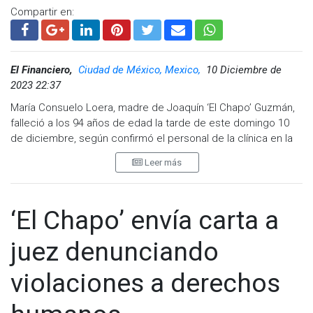
Compartir en:
El Financiero,
Ciudad de México, Mexico,
10 Diciembre de
2023 22:37
María Consuelo Loera, madre de Joaquín ‘El Chapo’ Guzmán,
falleció a los 94 años de edad la tarde de este domingo 10
de diciembre, según confirmó el personal de la clínica en la
que pasó sus últimos días.
Leer más
La señora Consuelo padecía secuelas que le quedaron por el
contagio del COVID que sufrió en 2021, según confirmó el
‘El Chapo’ envía carta a
personal médico de la Clínica Hospital Culiacán, ubicada en la
calle de Mariano Escobedo y Venustiano Carranza, en el
juez denunciando
centro de la localidad.
violaciones a derechos
Desde hace dos semanas la mamá del ‘Chapo’ había sido
internada en una clínica privada del centro de la capital, y