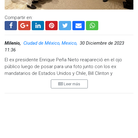
Compartir en:
Milenio,
Ciudad de México, Mexico,
30 Diciembre de 2023
11:36
El ex presidente Enrique Peña Nieto reapareció en el ojo
público luego de posar para una foto junto con los ex
mandatarios de Estados Unidos y Chile, Bill Clinton y
Sebastián Piñera, respectivamente.
Leer más
Luego de terminar su mandato, el político de origen priista ha
evitado las apariciones públicas, pero esta vez fue retratado
en Punta Cana, República Dominicana, donde se encuentra
vacacionando en las víspera de Año Nuevo junto con los ex
presidentes.
Gracias a un par de fotos compartidas en redes sociales por
el empresario Frank Elias Rainieri, se puedo apreciar a los