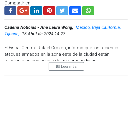
Compartir en:
Cadena Noticias - Ana Laura Wong,
Mexico, Baja California,
Tijuana,
15 Abril de 2024 14:27
El Fiscal Central, Rafael Orozco, informó que los recientes
ataques armados en la zona este de la ciudad están
relacionados con peleas de narcomenudistas.
Leer más
Refirió que agentes de la Agencia Estatal de Investigación
(AEI) atendieron el reporte de los cuerpos localizados en una
camioneta abandonada, la cual contaba con registro de
robo.
El fiscal declaró que hace unas semanas se registró la
detención de cuatro objetivos relevantes del crimen
organizado en la zona de Otay, lo que redujo el índice de
homicidios.