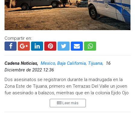
Compartir en:
Cadena Noticias,
Mexico, Baja California, Tijuana,
16
Diciembre de 2022 12:36
Dos asesinatos se registraron durante la madrugada en la
Zona Este de Tijuana, primero en Terrazas Del Valle un joven
fue asesinado a balazos, mientras que en la colonia Ejido Ojo
de Agua fue localizado el cuerpo de una persona sin vida,
Leer más
con huellas de violencia y envuelta en una cobija.
Fue entre las calles Hacienda San Antonio y Hacienda San
Miguel Manzana 53 de la colonia Terrazas del Valle, donde
autoridades atendieron el reporte de una persona de un