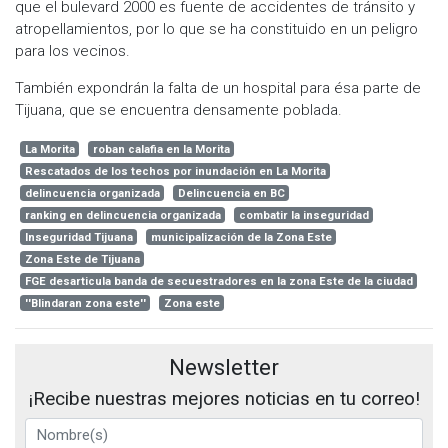
que el bulevard 2000 es fuente de accidentes de tránsito y
atropellamientos, por lo que se ha constituido en un peligro
para los vecinos.
También expondrán la falta de un hospital para ésa parte de
Tijuana, que se encuentra densamente poblada.
La Morita
roban calafia en la Morita
Rescatados de los techos por inundación en La Morita
delincuencia organizada
Delincuencia en BC
ranking en delincuencia organizada
combatir la inseguridad
Inseguridad Tijuana
municipalización de la Zona Este
Zona Este de Tijuana
FGE desarticula banda de secuestradores en la zona Este de la ciudad
''Blindaran zona este''
Zona este
Newsletter
¡Recibe nuestras mejores noticias en tu correo!