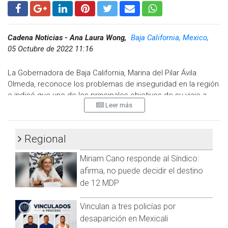
@cadenanoticiasmx
| TikTok:
@CadenaNoticias
| Telegram:
https://t.me/GrupoCadenaResumen
|
Cadena Noticias - Ana Laura Wong,
Baja California, Mexico,
05 Octubre de 2022 11:16
La Gobernadora de Baja California, Marina del Pilar Ávila
Olmeda, reconoce los problemas de inseguridad en la región
e indicó que uno de los principales objetivos de su viaje a
Leer más
Europa es para generar empleos y alejar a los jóvenes de la
delincuencia.
Reconoce Marina del Pilar grave inseguridad en Baja
Regional
California
pic.twitter.com/RDN2UxC13O
Miriam Cano responde al Síndico:
— Cadena Noticias (@cadena_noticias)
October 5, 2022
afirma, no puede decidir el destino
de 12 MDP
Visita y accede a todo nuestro contenido |
Vinculan a tres policías por
www.cadenanoticias.com
| Twitter:
@cadena_noticias
|
desaparición en Mexicali
Facebook:
@cadenanoticiasmx
| Instagram: