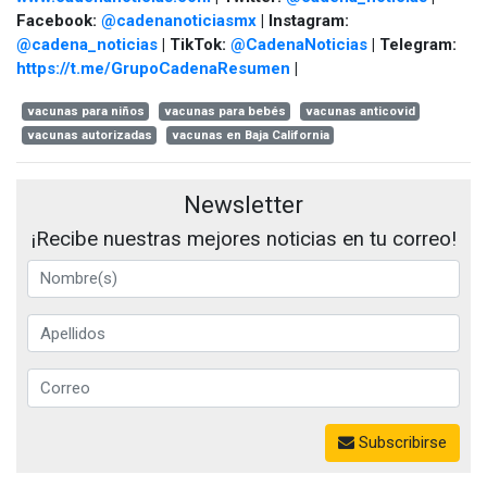
Facebook:
@cadenanoticiasmx
| Instagram:
@cadena_noticias
| TikTok:
@CadenaNoticias
| Telegram:
https://t.me/GrupoCadenaResumen
|
vacunas para niños
vacunas para bebés
vacunas anticovid
vacunas autorizadas
vacunas en Baja California
Newsletter
¡Recibe nuestras mejores noticias en tu correo!
Subscribirse