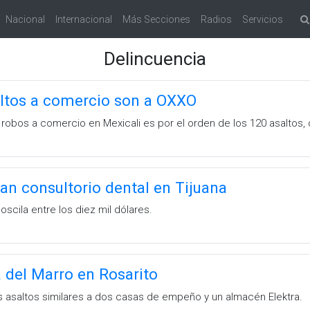
Nacional
Internacional
Más Secciones
Radios
Servicios
Delincuencia
altos a comercio son a OXXO
 robos a comercio en Mexicali es por el orden de los 120 asaltos,
n consultorio dental en Tijuana
scila entre los diez mil dólares.
 del Marro en Rosarito
es asaltos similares a dos casas de empeño y un almacén Elektra.