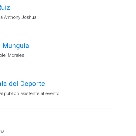
Ruiz
 a Anthony Joshua
a Munguia
ble' Morales
ala del Deporte
l público asistente al evento
nal