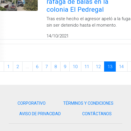
ráfaga de balas en la
colonia El Pedregal
Tras este hecho el agresor apeló a la fuga
sin ser detenido hasta el momento.
14/10/2021
«
1
2
...
6
7
8
9
10
11
12
13
14
CORPORATIVO
TÉRMINOS Y CONDICIONES
AVISO DE PRIVACIDAD
CONTÁCTANOS