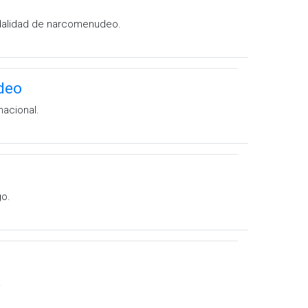
modalidad de narcomenudeo.
deo
nacional.
go.
.