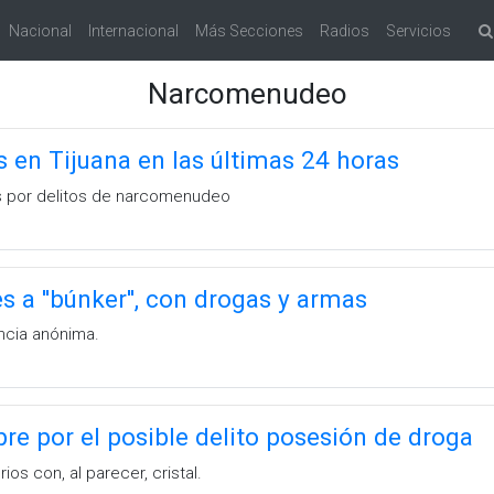
Nacional
Internacional
Más Secciones
Radios
Servicios
Narcomenudeo
 en Tijuana en las últimas 24 horas
s por delitos de narcomenudeo
s a ''búnker'', con drogas y armas
ncia anónima.
e por el posible delito posesión de droga
os con, al parecer, cristal.