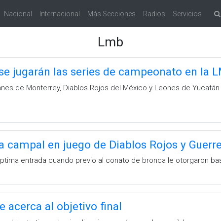
Nacional
Internacional
Más Secciones
Radios
Servicios
Lmb
e jugarán las series de campeonato en la 
anes de Monterrey, Diablos Rojos del México y Leones de Yucatán se
a campal en juego de Diablos Rojos y Guerr
ptima entrada cuando previo al conato de bronca le otorgaron base
 acerca al objetivo final