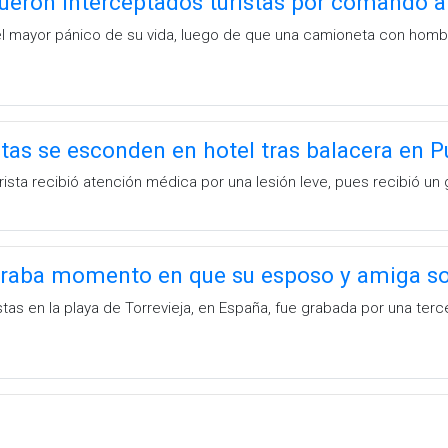
fueron interceptados turistas por comando
el mayor pánico de su vida, luego de que una camioneta con hom
stas se esconden en hotel tras balacera en 
rista recibió atención médica por una lesión leve, pues recibió u
graba momento en que su esposo y amiga son
stas en la playa de Torrevieja, en España, fue grabada por una te