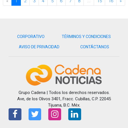
«
1
2
3
4
5
6
7
8
...
15
16
»
CORPORATIVO
TÉRMINOS Y CONDICIONES
AVISO DE PRIVACIDAD
CONTÁCTANOS
Grupo Cadena | Todos los derechos reservados.
Ave, de los Olivos 3401, Fracc. Cubillas, C.P. 22045
Tijuana, B.C. Méx.