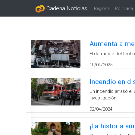
Cadena Noticias
Regional
Policiaca
Aumenta a men
El derrumbe del techo
10/04/2025
Incendio en di
Un incendio arrasó el
investigación.
02/04/2024
¡La historia aú