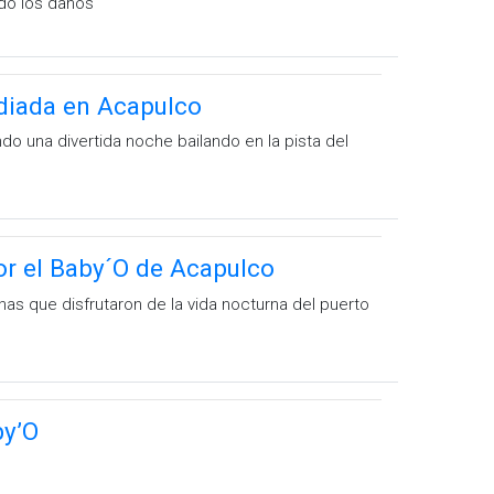
ndo los daños
ndiada en Acapulco
o una divertida noche bailando en la pista del
or el Baby´O de Acapulco
as que disfrutaron de la vida nocturna del puerto
by’O