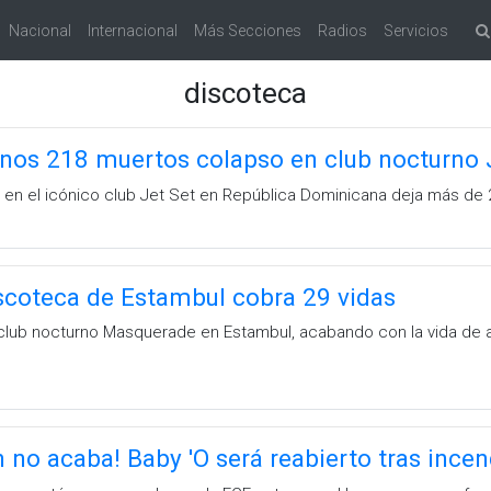
Nacional
Internacional
Más Secciones
Radios
Servicios
discoteca
os 218 muertos colapso en club nocturno 
 en el icónico club Jet Set en República Dominicana deja más de
scoteca de Estambul cobra 29 vidas
 club nocturno Masquerade en Estambul, acabando con la vida de al
n no acaba! Baby 'O será reabierto tras ince