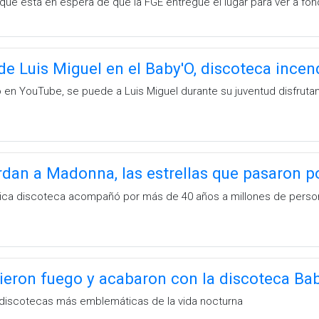
 que está en espera de que la FGE entregue el lugar para ver a fo
de Luis Miguel en el Baby'O, discoteca ince
 en YouTube, se puede a Luis Miguel durante su juventud disfrutand
dan a Madonna, las estrellas que pasaron p
ítica discoteca acompañó por más de 40 años a millones de person
dieron fuego y acabaron con la discoteca Ba
 discotecas más emblemáticas de la vida nocturna