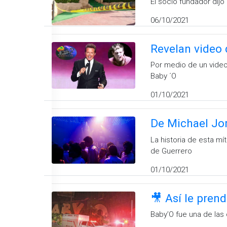
El socio fundador dijo
06/10/2021
Revelan video 
Por medio de un video
Baby ´O
01/10/2021
De Michael Jor
La historia de esta m
de Guerrero
01/10/2021
🎥 Así le pren
Baby’O fue una de las