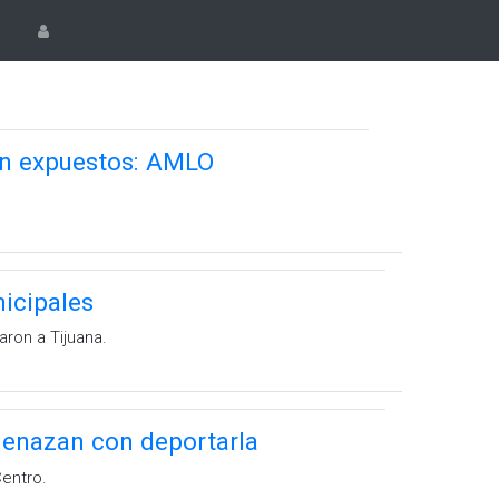
án expuestos: AMLO
icipales
ron a Tijuana.
amenazan con deportarla
entro.