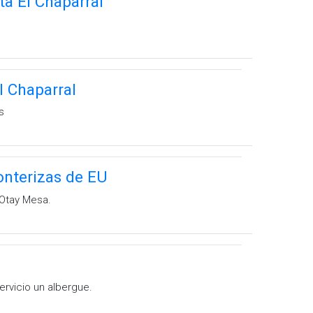
ta El Chaparral
l Chaparral
s
onterizas de EU
 Otay Mesa.
rvicio un albergue.