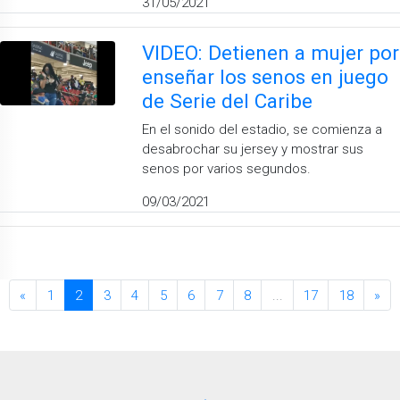
31/05/2021
VIDEO: Detienen a mujer por
enseñar los senos en juego
de Serie del Caribe
En el sonido del estadio, se comienza a
desabrochar su jersey y mostrar sus
senos por varios segundos.
09/03/2021
«
1
2
3
4
5
6
7
8
...
17
18
»